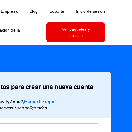
Empresa
Blog
Soporte
Inicio de sesión
Ver paquetes y
ación de la
precios
tos para crear una nueva cuenta
ravityZone?
¡Haga clic aquí!
s con * son obligatorios.