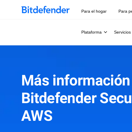
Para el hogar
Para p
Plataforma
Servicios
Más información
Bitdefender Secur
AWS