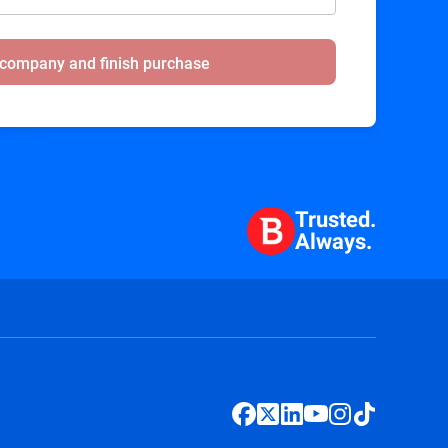
 company and finish purchase
Trusted.
Always.