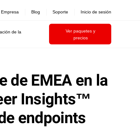
Empresa
Blog
Soporte
Inicio de sesión
Ver paquetes y
ación de la
precios
ce de EMEA en la
eer Insights™
 de endpoints