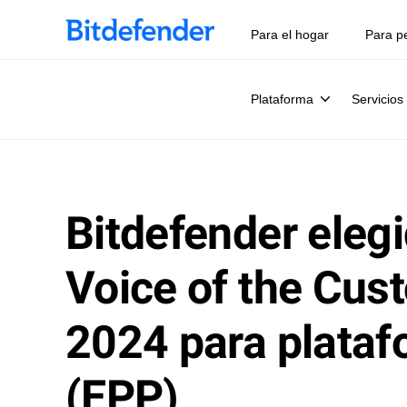
Para el hogar
Para p
Plataforma
Servicios
Bitdefender eleg
Voice of the Cus
2024 para plataf
(EPP)