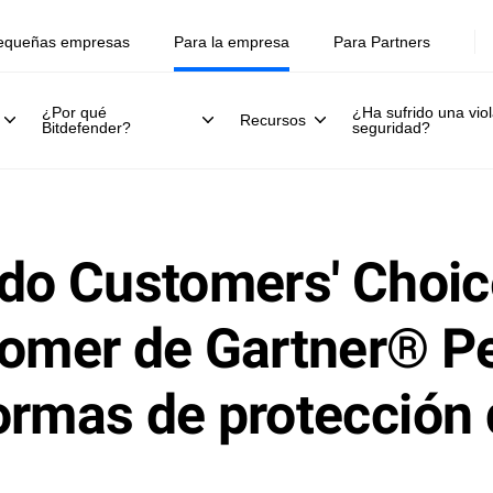
equeñas empresas
Para la empresa
Para Partners
¿Por qué
¿Ha sufrido una viol
Recursos
Bitdefender?
seguridad?
ido Customers' Choi
tomer de Gartner® P
ormas de protección