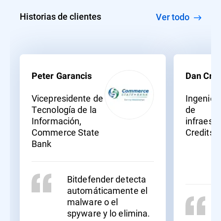
Historias de clientes
Ver todo
Peter Garancis
Dan Crof
Vicepresidente de
Ingenier
Tecnología de la
de
Información,
infraestr
Commerce State
Creditsa
Bank
Bitdefender detecta
automáticamente el
malware o el
spyware y lo elimina.