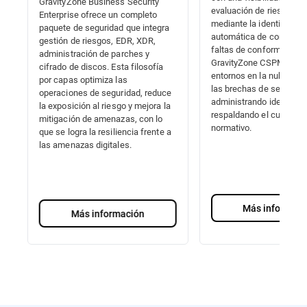
GravityZone Business Security
evaluación de riesgos pr
Enterprise ofrece un completo
mediante la identificaci
paquete de seguridad que integra
automática de configur
gestión de riesgos, EDR, XDR,
faltas de conformidad.
administración de parches y
GravityZone CSPM+ prot
cifrado de discos. Esta filosofía
entornos en la nube iden
por capas optimiza las
las brechas de segurida
operaciones de seguridad, reduce
administrando identidad
la exposición al riesgo y mejora la
respaldando el cumplim
mitigación de amenazas, con lo
normativo.
que se logra la resiliencia frente a
las amenazas digitales.
Más informaci
Más información