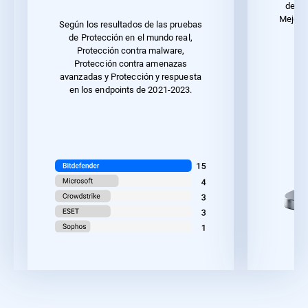
de 20
Mejor r
Según los resultados de las pruebas
u
de Protección en el mundo real,
Protección contra malware,
Protección contra amenazas
avanzadas y Protección y respuesta
en los endpoints de 2021-2023.