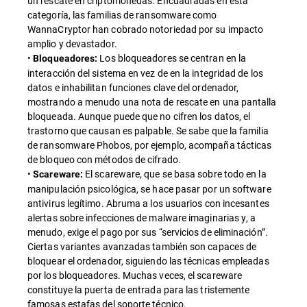
un rescate en criptomonedas. Encuadradas en esta
categoría, las familias de ransomware como
WannaCryptor han cobrado notoriedad por su impacto
amplio y devastador.
•
Los bloqueadores se centran en la
Bloqueadores:
interacción del sistema en vez de en la integridad de los
datos e inhabilitan funciones clave del ordenador,
mostrando a menudo una nota de rescate en una pantalla
bloqueada. Aunque puede que no cifren los datos, el
trastorno que causan es palpable. Se sabe que la familia
de ransomware Phobos, por ejemplo, acompaña tácticas
de bloqueo con métodos de cifrado.
•
El scareware, que se basa sobre todo en la
Scareware:
manipulación psicológica, se hace pasar por un software
antivirus legítimo. Abruma a los usuarios con incesantes
alertas sobre infecciones de malware imaginarias y, a
menudo, exige el pago por sus “servicios de eliminación”.
Ciertas variantes avanzadas también son capaces de
bloquear el ordenador, siguiendo las técnicas empleadas
por los bloqueadores. Muchas veces, el scareware
constituye la puerta de entrada para las tristemente
famosas estafas del soporte técnico.