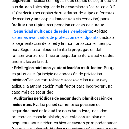
Realice con regularidad copias de seguridad de
seguridad:
sus datos vitales siguiendo la denominada “estrategia 3-2-
1” (es decir: tres copias de sus datos, dos tipos diferentes
de medios y una copia almacenada sin conexión) para
facilitar una rápida recuperación en caso de ataque.
•
: Aplique
Seguridad multicapa de redes y endpoints
sistemas avanzados de protección de endpoints
unidos a
la segmentación de la red y la monitorización en tiempo
real. Seguir esta filosofía limita la propagación del
ransomware e identifica anticipadamente las actividades
anormales en la red.
•
Ponga
Privilegios mínimos y autenticación multifactor:
en práctica el “principio de concesión de privilegios
mínimos” en los controles de acceso de los usuarios y
aplique la autenticación multifactor para incorporar una
capa más de seguridad.
•
Auditorías periódicas de seguridad y planificación de
Evalúe periódicamente su posición de
incidentes:
seguridad mediante auditorías exhaustivas, incluidas
pruebas en espacio aislado, y cuente con un plan de
respuesta ante incidentes bien ensayado para poder hacer
frente a las vulnerabilidades y reaccionar eficazmente ante