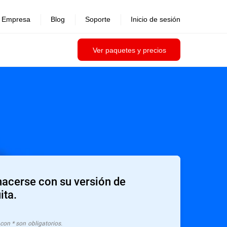
Empresa
Blog
Soporte
Inicio de sesión
Ver paquetes y precios
hacerse con su versión de
ita.
on * son obligatorios.