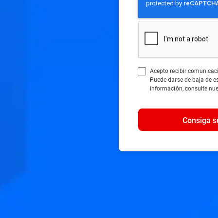
Acepto recibir comunicac
Puede darse de baja de 
información, consulte nu
Consiga s