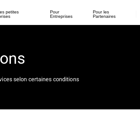
es petites
Pour
Pour les
prises
Entreprises
Partenaires
ions
rvices selon certaines conditions