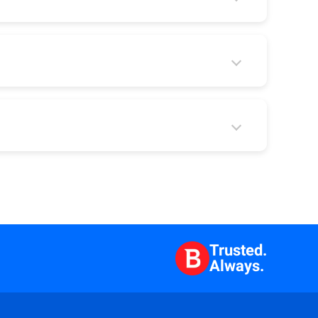
Trusted.
Always.