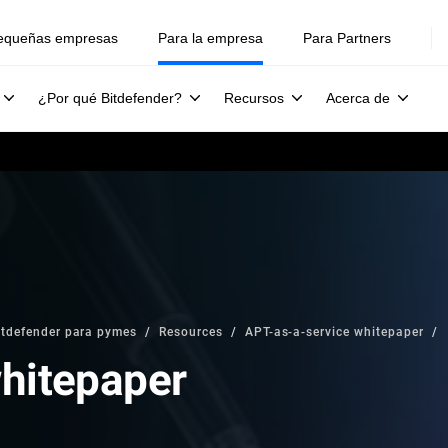
equeñas empresas
Para la empresa
Para Partners
¿Por qué Bitdefender?
Recursos
Acerca de
itdefender para pymes
Resources
APT-as-a-service whitepaper
hitepaper