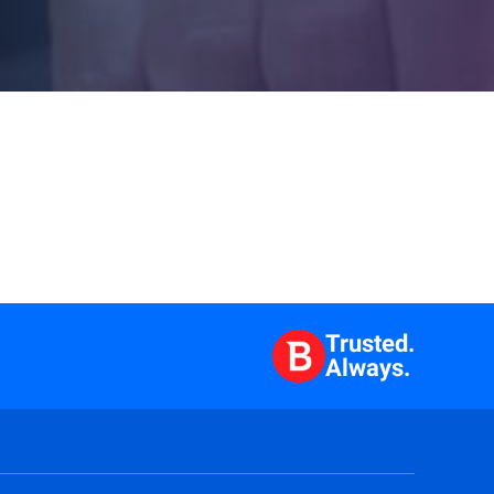
Trusted.
Always.