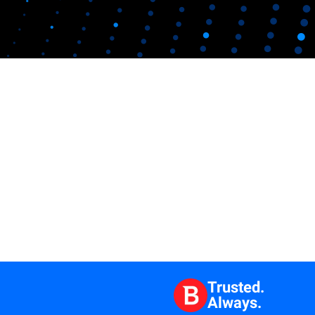
Trusted.
Always.