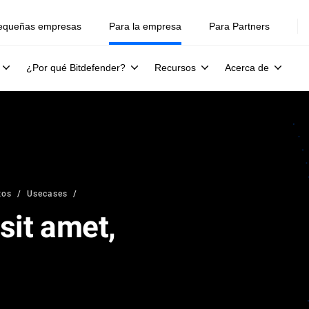
equeñas empresas
Para la empresa
Para Partners
¿Por qué Bitdefender?
Recursos
Acerca de
tos
Usecases
sit amet,