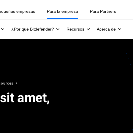
equeñas empresas
Para la empresa
Para Partners
¿Por qué Bitdefender?
Recursos
Acerca de
sources
sit amet,