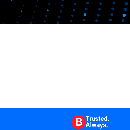
Trusted.
Always.