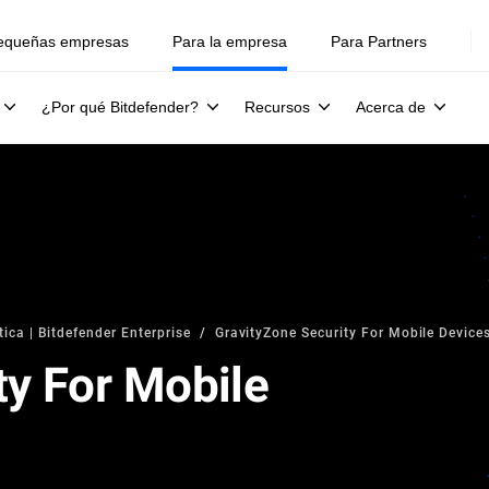
equeñas empresas
Para la empresa
Para Partners
¿Por qué Bitdefender?
Recursos
Acerca de
ica | Bitdefender Enterprise
GravityZone Security For Mobile Device
ty For Mobile