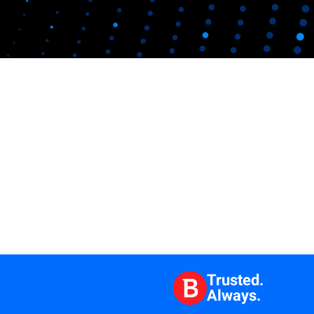
Trusted.
Always.