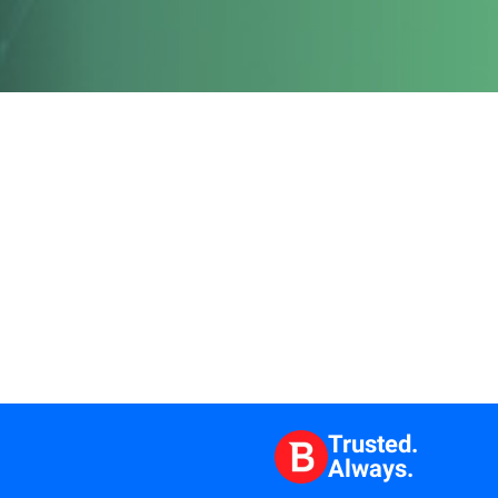
Trusted.
Always.