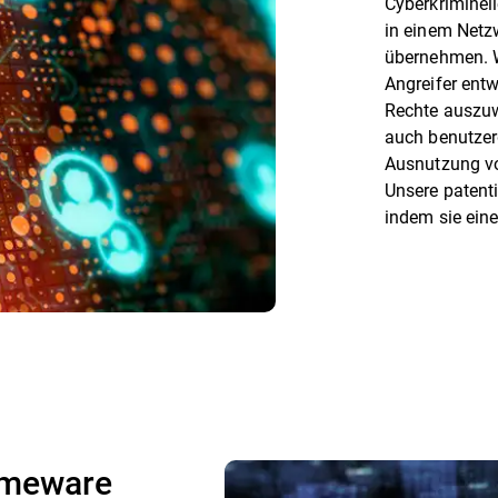
Cyberkriminel
in einem Netzw
übernehmen. W
Angreifer entw
Rechte auszuw
auch benutzer
Ausnutzung vo
Unsere patenti
indem sie eine
imeware