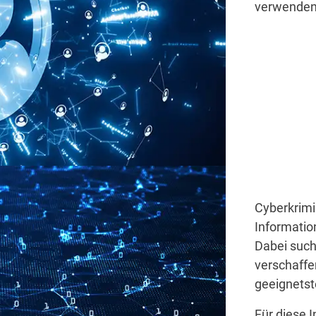
verwenden
Cyberkrimi
Informatio
Dabei such
verschaffen
geeignetst
Für diese 