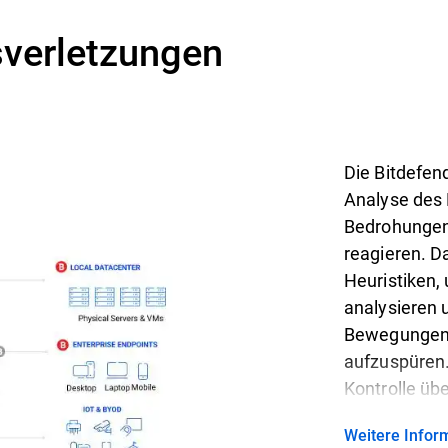
sverletzungen
Die Bitdefen
Analyse des
Bedrohungen
reagieren. D
Heuristiken,
analysieren 
Bewegungen 
aufzuspüren.
Kontrolle üb
Weitere Info