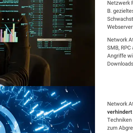
Netzwerk F
B. gezielt
Schwachste
Webserver
Network At
SMB, RPC a
Angriffe wi
Downloads 
Network At
verhindert 
Techniken 
zum Abgre