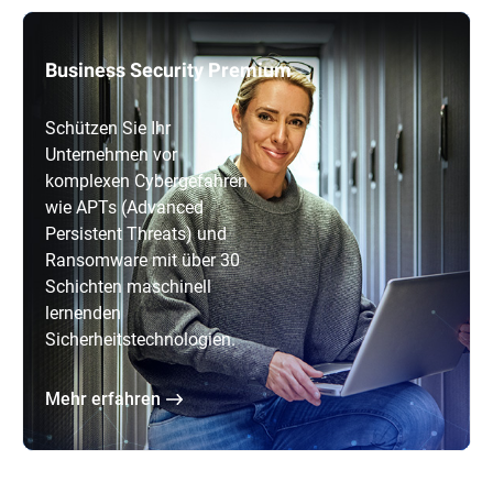
Business Security Premium
Schützen Sie Ihr
Unternehmen vor
komplexen Cybergefahren
wie APTs (Advanced
Persistent Threats) und
Ransomware mit über 30
Schichten maschinell
lernenden
Sicherheitstechnologien.
Mehr erfahren