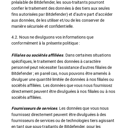
préalable de Bitdefender, les sous-traitants pourront
confier le traitement des données à des tiers aux seules
fins autorisées par Bitdefender) et d’autre part d’accéder
aux données, de les utiliser et/ou de les conserver de
manière sécurisée et confidentielle.
4.2. Nous ne divulguons vos informations que
conformément à la présente politique :
. Dans certaines situations
Filiales ou sociétés affiliées
spécifiques, le traitement des données à caractère
personnel peut nécessiter l'assistance d'autres filiales de
Bitdefender ; en pareil cas, nous pouvons être amenés à
divulguer une quantité limitée de données à nos filiales ou
sociétés affiliées. Les données que vous nous fournissez
directement peuvent être divulguées à nos filiales ou à nos
sociétés affiliées.
. Les données que vous nous
Fournisseurs de services
fournissez directement peuvent être divulguées à des
fournisseurs de services ou de technologies tiers agissant
en tant que sous-traitants de Bitdefender, pour les