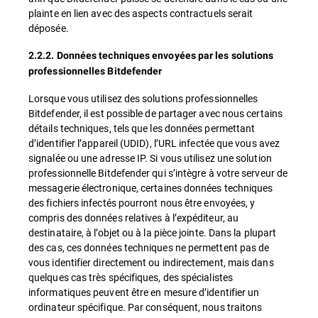
plainte en lien avec des aspects contractuels serait
déposée.
2.2.2. Données techniques envoyées par les solutions
professionnelles Bitdefender
Lorsque vous utilisez des solutions professionnelles
Bitdefender, il est possible de partager avec nous certains
détails techniques, tels que les données permettant
d’identifier l’appareil (UDID), l’URL infectée que vous avez
signalée ou une adresse IP. Si vous utilisez une solution
professionnelle Bitdefender qui s’intègre à votre serveur de
messagerie électronique, certaines données techniques
des fichiers infectés pourront nous être envoyées, y
compris des données relatives à l’expéditeur, au
destinataire, à l’objet ou à la pièce jointe. Dans la plupart
des cas, ces données techniques ne permettent pas de
vous identifier directement ou indirectement, mais dans
quelques cas très spécifiques, des spécialistes
informatiques peuvent être en mesure d’identifier un
ordinateur spécifique. Par conséquent, nous traitons