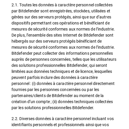
2.1. Toutes les données à caractère personnel collectées
par Bitdefender sont enregistrées, stockées, utilisées et
gérées sur des serveurs protégés, ainsi que sur d’autres
dispositifs permettant ces opérations et bénéficiant de
mesures de sécurité conformes aux normes de l’industrie.
De plus, l’ensemble des sites Internet de Bitdefender sont
hébergés sur des serveurs protégés bénéficiant de
mesures de sécurité conformes aux normes de l’industrie.
Bitdefender peut collecter des informations personnelles
auprès de personnes concernées, telles que les utilisateurs
des solutions professionnelles Bitdefender, qui seront
limitées aux données techniques et de licence, lesquelles
peuvent parfois inclure des données à caractère
personnel : (i) données à caractère personnel directement
fournies par les personnes concernées ou par les
partenaires/clients de Bitdefender au moment de la
création d’un compte ; (ii) données techniques collectées
par les solutions professionnelles Bitdefender.
2.2. Diverses données à caractère personnel incluant vos
identifiants personnels et professionnels ainsi que vos