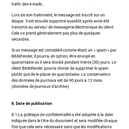
trafic des e-mails.
Lors de son traitement, le message est inscrit sur un
disque. Il est ensuite supprimé aussitôt après avoir été
transmis au serveur de messagerie électronique du client.
Cela ne prend généralement pas plus de quelques
secondes.
Si un message est considéré comme étant un « spam » par
Bitdefender, il pourra, en option, être envoyé en
quarantaine où il sera stocké pendant trente (30) jours. Le
client Bitdefender pourra choisir de supprimer le spam
plutôt que de le placer en quarantaine. La conservation
des données de journaux est de 90 jours à 12 mois
(données de journaux d'archive)
8. Date de publication
8.1 La politique de confidentialité a été adoptée à la date
indiquée dans le titre du document et sera modifiée chaque
fois que cela sera nécessaire sans que les modifications