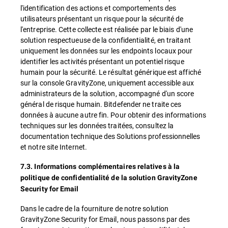
l'identification des actions et comportements des
utilisateurs présentant un risque pour la sécurité de
l'entreprise. Cette collecte est réalisée par le biais d'une
solution respectueuse de la confidentialité, en traitant
uniquement les données sur les endpoints locaux pour
identifier les activités présentant un potentiel risque
humain pour la sécurité. Le résultat générique est affiché
sur la console GravityZone, uniquement accessible aux
administrateurs de la solution, accompagné d'un score
général de risque humain. Bitdefender ne traite ces
données à aucune autre fin. Pour obtenir des informations
techniques sur les données traitées, consultez la
documentation technique des Solutions professionnelles
et notre site Internet.
7.3. Informations complémentaires relatives à la
politique de confidentialité de la solution GravityZone
Security for Email
Dans le cadre de la fourniture de notre solution
GravityZone Security for Email, nous passons par des