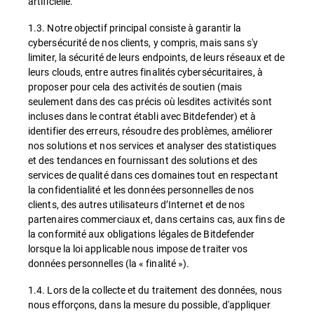
artificielle.
1.3. Notre objectif principal consiste à garantir la
cybersécurité de nos clients, y compris, mais sans s'y
limiter, la sécurité de leurs endpoints, de leurs réseaux et de
leurs clouds, entre autres finalités cybersécuritaires, à
proposer pour cela des activités de soutien (mais
seulement dans des cas précis où lesdites activités sont
incluses dans le contrat établi avec Bitdefender) et à
identifier des erreurs, résoudre des problèmes, améliorer
nos solutions et nos services et analyser des statistiques
et des tendances en fournissant des solutions et des
services de qualité dans ces domaines tout en respectant
la confidentialité et les données personnelles de nos
clients, des autres utilisateurs d’Internet et de nos
partenaires commerciaux et, dans certains cas, aux fins de
la conformité aux obligations légales de Bitdefender
lorsque la loi applicable nous impose de traiter vos
données personnelles (la « finalité »).
1.4. Lors de la collecte et du traitement des données, nous
nous efforçons, dans la mesure du possible, d'appliquer