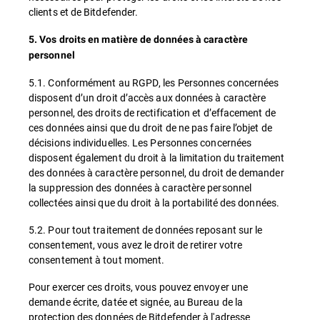
clients et de Bitdefender.
5. Vos droits en matière de données à caractère
personnel
5.1. Conformément au RGPD, les Personnes concernées
disposent d’un droit d’accès aux données à caractère
personnel, des droits de rectification et d’effacement de
ces données ainsi que du droit de ne pas faire l’objet de
décisions individuelles. Les Personnes concernées
disposent également du droit à la limitation du traitement
des données à caractère personnel, du droit de demander
la suppression des données à caractère personnel
collectées ainsi que du droit à la portabilité des données.
5.2. Pour tout traitement de données reposant sur le
consentement, vous avez le droit de retirer votre
consentement à tout moment.
Pour exercer ces droits, vous pouvez envoyer une
demande écrite, datée et signée, au Bureau de la
protection des données de Bitdefender à l'adresse