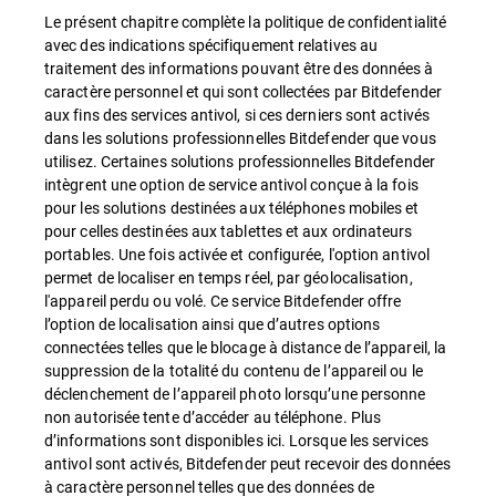
Le présent chapitre complète la politique de confidentialité
avec des indications spécifiquement relatives au
traitement des informations pouvant être des données à
caractère personnel et qui sont collectées par Bitdefender
aux fins des services antivol, si ces derniers sont activés
dans les solutions professionnelles Bitdefender que vous
utilisez. Certaines solutions professionnelles Bitdefender
intègrent une option de service antivol conçue à la fois
pour les solutions destinées aux téléphones mobiles et
pour celles destinées aux tablettes et aux ordinateurs
portables. Une fois activée et configurée, l'option antivol
permet de localiser en temps réel, par géolocalisation,
l'appareil perdu ou volé. Ce service Bitdefender offre
l’option de localisation ainsi que d’autres options
connectées telles que le blocage à distance de l’appareil, la
suppression de la totalité du contenu de l’appareil ou le
déclenchement de l’appareil photo lorsqu’une personne
non autorisée tente d’accéder au téléphone. Plus
d’informations sont disponibles ici. Lorsque les services
antivol sont activés, Bitdefender peut recevoir des données
à caractère personnel telles que des données de