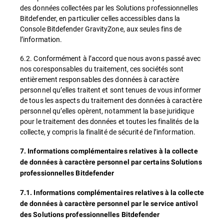
des données collectées par les Solutions professionnelles
Bitdefender, en particulier celles accessibles dans la
Console Bitdefender GravityZone, aux seules fins de
l’information.
6.2. Conformément à l’accord que nous avons passé avec
nos coresponsables du traitement, ces sociétés sont
entièrement responsables des données à caractère
personnel qu’elles traitent et sont tenues de vous informer
de tous les aspects du traitement des données à caractère
personnel qu’elles opèrent, notamment la base juridique
pour le traitement des données et toutes les finalités de la
collecte, y compris la finalité de sécurité de l’information.
7. Informations complémentaires relatives à la collecte
de données à caractère personnel par certains Solutions
professionnelles Bitdefender
7.1. Informations complémentaires relatives à la collecte
de données à caractère personnel par le service antivol
des Solutions professionnelles Bitdefender