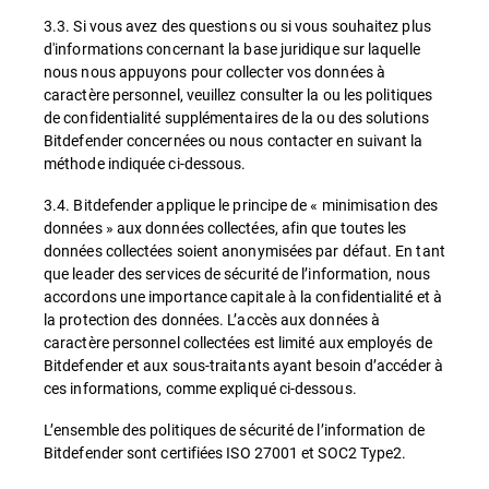
3.3. Si vous avez des questions ou si vous souhaitez plus
d'informations concernant la base juridique sur laquelle
nous nous appuyons pour collecter vos données à
caractère personnel, veuillez consulter la ou les politiques
de confidentialité supplémentaires de la ou des solutions
Bitdefender concernées ou nous contacter en suivant la
méthode indiquée ci-dessous.
3.4. Bitdefender applique le principe de « minimisation des
données » aux données collectées, afin que toutes les
données collectées soient anonymisées par défaut. En tant
que leader des services de sécurité de l’information, nous
accordons une importance capitale à la confidentialité et à
la protection des données. L’accès aux données à
caractère personnel collectées est limité aux employés de
Bitdefender et aux sous-traitants ayant besoin d’accéder à
ces informations, comme expliqué ci-dessous.
L’ensemble des politiques de sécurité de l’information de
Bitdefender sont certifiées ISO 27001 et SOC2 Type2.