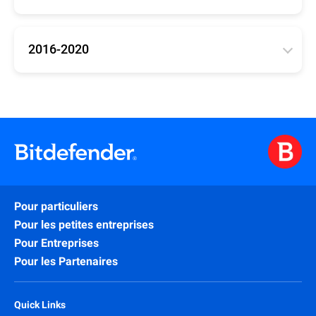
Mises à jour pour les versions 25, 26, 27 de
Bitdefender (Antivirus Plus, Internet Security, Total
Security)
2016-2020
32bit
/
64bit
/
arm64
Mises à jour pour Bitdefender 2016-2020 (Antivirus
Plus, Internet Security, Total Security)
32bit
/
64bit
Pour particuliers
Pour les petites entreprises
Pour Entreprises
Pour les Partenaires
Quick Links