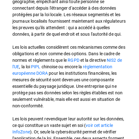
géographie, empêchant ainsi toute personne se
connectant depuis l'étranger d'accéder à des données
protégées par la loi locale. Les réseaux segmentés et les
journaux localisés fournissent maintenant aux régulateurs
les preuves qu'ils attendent : qui a accédé à quelles
données, à partir de quel endroit et sous l'autorité de qui.
Les lois actuelles considèrent ces mécanismes comme des
obligations et non comme des options. Dans le cadre de
normes et règlements que le
RGPD
et la directive
NIS2 de
l'UE
, la loi
PIPL
chinoise ou encore la
réglementation
européenne DORA
pour les institutions financières, les
mesures de sécurité sont devenues une composante
essentielle du paysage juridique. Une entreprise qui ne
protège pas ses données selon les règles établies est non
seulement vulnérable, mais elle est aussi en situation de
non-conformité.
Les lois peuvent revendiquer leur autorité sur les données,
ce qui constitue un vaste sujet en soi (
voir cet article
InfoZone
). Or, seule la cybersécurité permet de vérifier
l'application de la loi. Ensemble, ces deux aspects forment