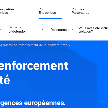
es petites
Pour
Pour les
prises
Entreprises
Partenaires
Pourquoi
Vous avez été vict
Ressources
Bitdefender
violation?
ogramme de renforcement de la souveraineté
enforcement
té
igences européennes.