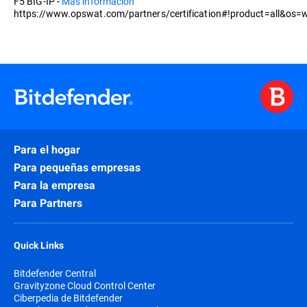
F5 BIG-IP -
Más información
https://www.opswat.com/partners/certification#!product=all&os=w
Para el hogar
Para pequeñas empresas
Para la empresa
Para Partners
Quick Links
Bitdefender Central
Gravityzone Cloud Control Center
Ciberpedia de Bitdefender