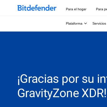
Para el hogar
Para p
Plataforma
Servicios
¡Gracias por su i
GravityZone XDR!