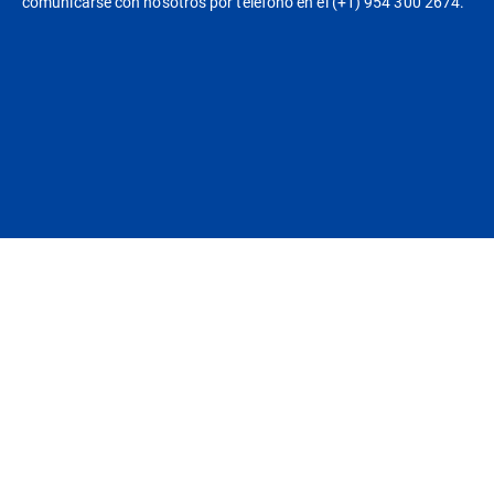
comunicarse con nosotros por teléfono en el (+1) 954 300 2674.