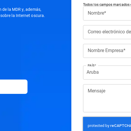
Todos los campos marcados co
ón de la MDR y, además,
Nombre*
sobre la Internet oscura.
Correo electrónico d
Nombre Empresa*
PAÍS*
Mensaje