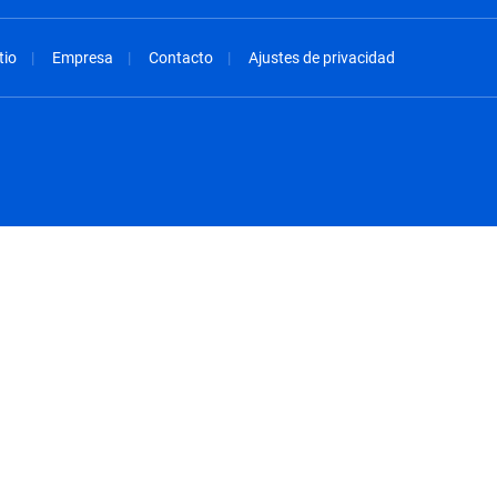
tio
Empresa
Contacto
Ajustes de privacidad
spañol
México - Español
rançais
Nederland - Nederlands
 - China
New Zealand - English
English
Norway - English
lish
Österreich - Deutsch
 English
Perú - Español
lish
Philippines - English
iano
Poland - English