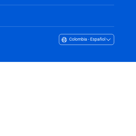
Colombia - Español
Singapore - English
South Africa - English
South Korea - English
Sverige - Svenska
Taiwan - 台灣
Thailand - English
United Arab Emirates - English
United Kingdom - English