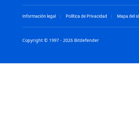
Información legal
Política de Privacidad
Mapa del si
Copyright © 1997 - 2026 Bitdefender
Australia - English
España - E
België - Nederlands
France - F
Belgique - Français
Hong Kong
Belize - English
Hungary - 
Brasil - Português
India - Eng
Bulgaria - English
Indonesia -
Canada - English
Israel - Eng
Chile - Español
Italia - Ital