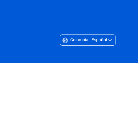
Colombia - Español
Singapore - English
South Africa - English
South Korea - English
Sverige - Svenska
Taiwan - 台灣
Thailand - English
United Arab Emirates - English
United Kingdom - English