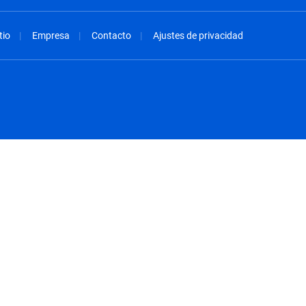
tio
Empresa
Contacto
Ajustes de privacidad
spañol
México - Español
rançais
Nederland - Nederlands
 - China
New Zealand - English
English
Norway - English
lish
Österreich - Deutsch
 English
Perú - Español
lish
Philippines - English
iano
Poland - English