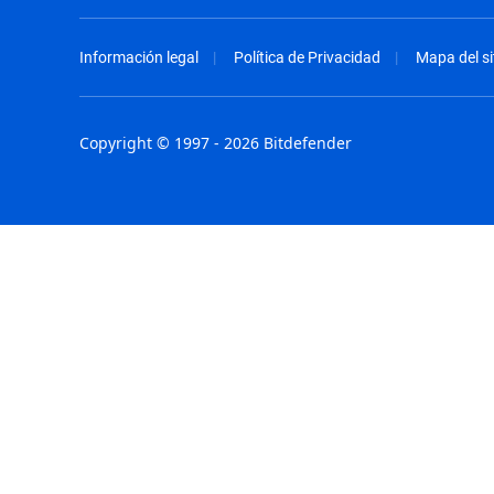
Información legal
Política de Privacidad
Mapa del si
Copyright © 1997 - 2026 Bitdefender
Australia - English
España - E
België - Nederlands
France - F
Belgique - Français
Hong Kong
Belize - English
Hungary - 
Brasil - Português
India - Eng
Bulgaria - English
Indonesia -
Canada - English
Israel - Eng
Chile - Español
Italia - Ital