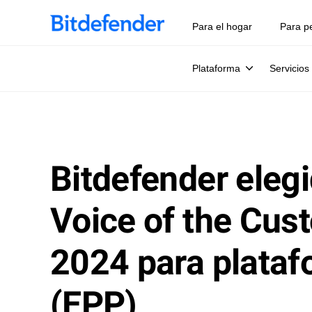
Para el hogar
Para p
Plataforma
Servicios
Bitdefender eleg
Voice of the Cus
2024 para plataf
(EPP)