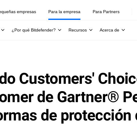
equeñas empresas
Para la empresa
Para Partners
¿Por qué Bitdefender?
Recursos
Acerca de
ido Customers' Choi
tomer de Gartner® P
ormas de protección