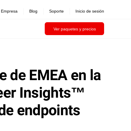
Empresa
Blog
Soporte
Inicio de sesión
Ver paquetes y precios
ce de EMEA en la
eer Insights™
 de endpoints