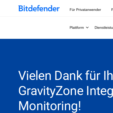
Für Privatanwender
F
Plattform
Dienstleist
Vielen Dank für I
GravityZone Integ
Monitoring!