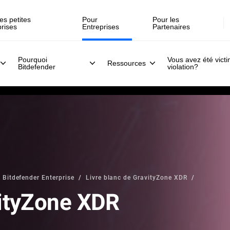
es petites
Pour
Pour les
prises
Entreprises
Partenaires
Pourquoi
Vous avez été vict
Ressources
Bitdefender
violation?
 Bitdefender Enterprise
Livre blanc de GravityZone XDR
vityZone XDR