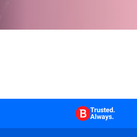
Trusted.
Always.