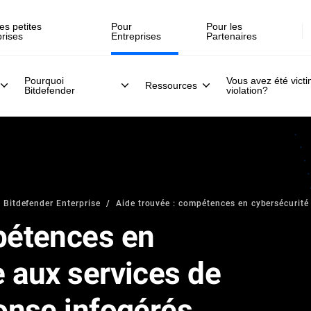
es petites
Pour
Pour les
prises
Entreprises
Partenaires
Pourquoi
Vous avez été vict
Ressources
Bitdefender
violation?
 Bitdefender Enterprise
Aide trouvée : compétences en cybersécurité 
pétences en
e aux services de
ponse infogérés