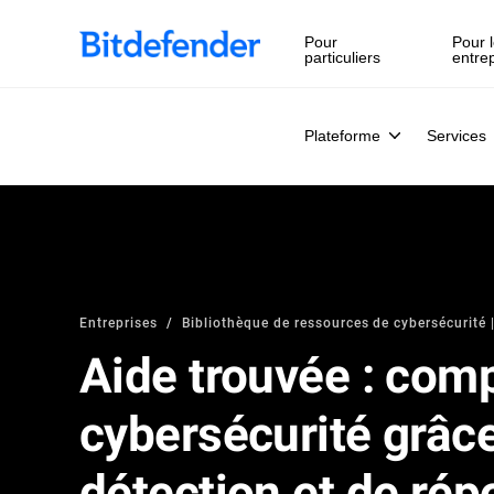
Pour
Pour l
particuliers
entre
Plateforme
Services
Entreprises
Bibliothèque de ressources de cybersécurité |
Aide trouvée : com
cybersécurité grâc
détection et de ré