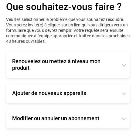
Que souhaitez-vous faire ?
Veuillez sélectionner le problème que vous souhaitez résoudre.
Vous serez invité(e) à cliquer sur un lien qui vous dirigera vers un
formulaire que vous devrez remplir. Votre requête sera ensuite
communiquée à l'équipe appropriée et traitée dans les prochaines
48 heures ouvrables.
Renouvelez ou mettez à niveau mon
produit
S'applique aux produits pour entreprises actifs ou
expirés. Dites-nous comment vous avez acheté
votre produit, afin que nous puissions orienter votre
Ajouter de nouveaux appareils
requête vers la bonne équipe.
Dites-nous comment vous avez acheté votre
-
J'ai acheté mon produit sur Internet
produit, afin que nous puissions orienter votre
requête vers la bonne équipe.
Modifier ou annuler un abonnement
Cliquez
ici
pour vous connecter à votre console et
renouveler.
-
J'ai acheté mon produit sur Internet
Dites-nous comment vous avez acheté votre
-
produit, afin que nous puissions orienter votre
J'ai acheté mon produit auprès d'un