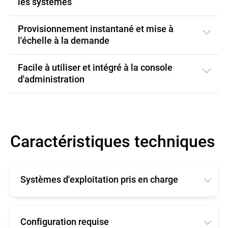
les systèmes
Provisionnement instantané et mise à
l'échelle à la demande
Facile à utiliser et intégré à la console
d'administration
Caractéristiques techniques
Systèmes d'exploitation pris en charge
La configuration système minimale
requise nécessaire à l'exécution de Bitdefender
Security for AWS est prévue pour répondre aux
Configuration requise
besoins de performance spécifiques des