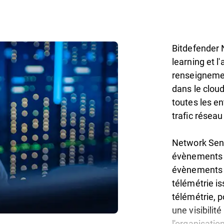
Bitdefender 
learning et 
renseignemen
dans le clou
toutes les en
trafic réseau
Network Sens
évènements d
évènements 
télémétrie i
télémétrie, 
une visibilit
l'organisatio