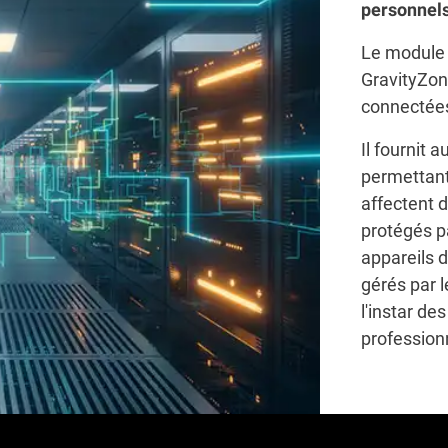
personnels
Le modul
GravityZone
connectées
Il fournit 
permettant 
affectent 
protégés pa
appareils d
gérés par l
l'instar de
profession