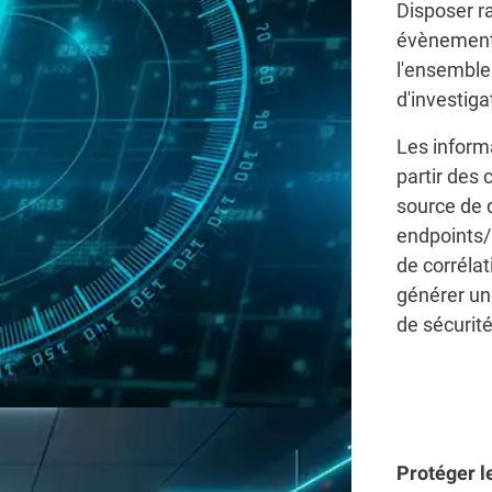
Disposer ra
évènements
l'ensemble
d'investiga
Les inform
partir des
source de 
endpoints/
de corréla
générer un
de sécurité
Protéger le