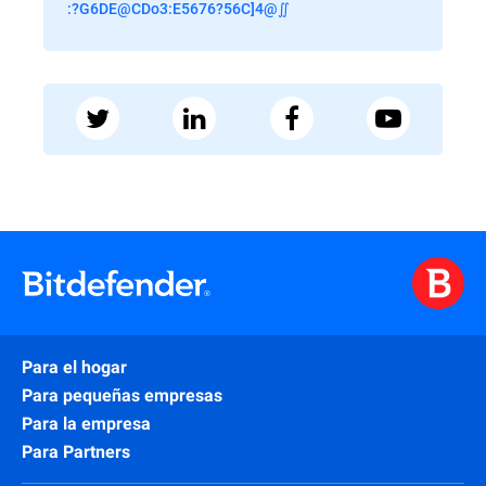
:?G6DE@CDo3:E5676?56C]4@∬
Para el hogar
Para pequeñas empresas
Para la empresa
Para Partners