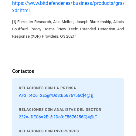
https://www.bitdefender.es/business/products/gravityzo
xdr.html
[1]
Forrester Research, Allie Mellen, Joseph Blankenship, Alexis
Bouffard, Peggy Dostie “New Tech: Extended Detection And
Response (XDR) Providers, Q3 2021”
Contactos
RELACIONES CON LA PRENSA
AF3=:4C6=2E:@?Do3:E5676?56C]4@∬
RELACIONES CON ANALISTAS DEL SECTOR
2?2=JDEC6=2E:@?Do3:E5676?56C]4@∬
RELACIONES CON INVERSORES