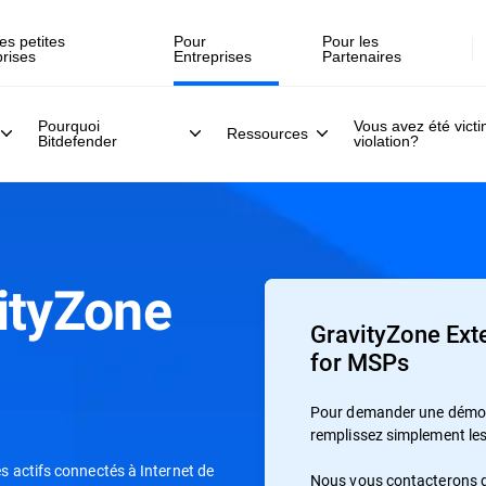
es petites
Pour
Pour les
prises
Entreprises
Partenaires
Pourquoi
Vous avez été vict
Ressources
Bitdefender
violation?
ityZone
GravityZone Ext
for MSPs
Pour demander une démonst
remplissez simplement le
les actifs connectés à Internet de
Nous vous contacterons d'