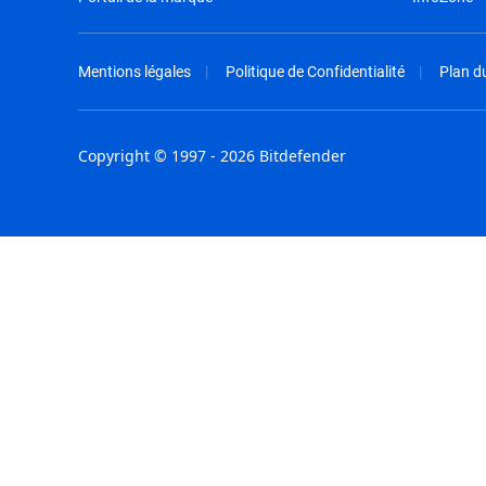
Mentions légales
Politique de Confidentialité
Plan du
Copyright © 1997 - 2026 Bitdefender
Australia - English
España - E
België - Nederlands
France - F
Belgique - Français
Hong Kong
Belize - English
Hungary - 
Brasil - Português
India - Eng
Bulgaria - English
Indonesia -
Canada - English
Israel - Eng
Chile - Español
Italia - Ital