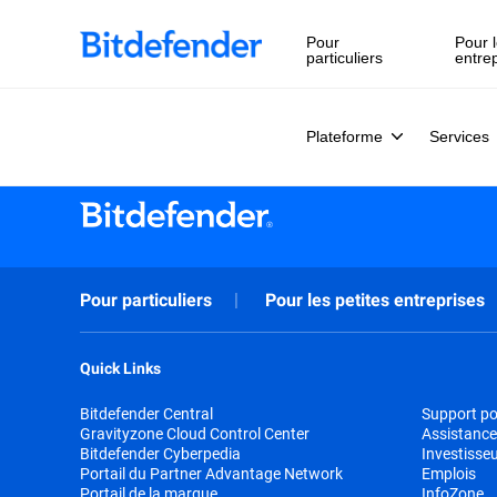
Pour
Pour l
particuliers
entre
Plateforme
Services
Pour particuliers
Pour les petites entreprises
Quick Links
Bitdefender Central
Support pou
Gravityzone Cloud Control Center
Assistance
Bitdefender Cyberpedia
Investisse
Portail du Partner Advantage Network
Emplois
Portail de la marque
InfoZone