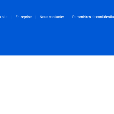
 site
Entreprise
Nous contacter
Paramètres de confidential
spañol
México - Español
rançais
Nederland - Nederlands
 - China
New Zealand - English
English
Norway - English
lish
Österreich - Deutsch
 English
Perú - Español
lish
Philippines - English
iano
Poland - English