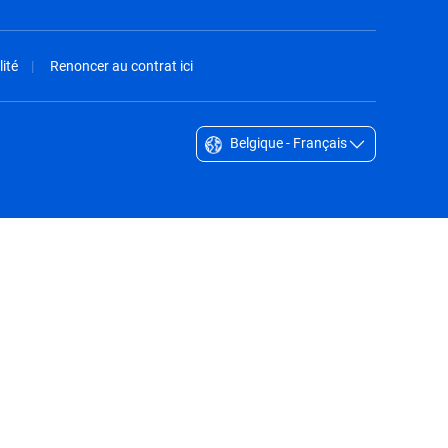
ité
Renoncer au contrat ici
Belgique - Français
Singapore - English
South Africa - English
South Korea - English
Sverige - Svenska
Taiwan - 台灣
Thailand - English
United Arab Emirates - English
United Kingdom - English