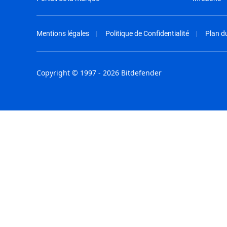
Mentions légales
Politique de Confidentialité
Plan du
Copyright © 1997 - 2026 Bitdefender
Australia - English
España - E
België - Nederlands
France - F
Belgique - Français
Hong Kong
Belize - English
Hungary - 
Brasil - Português
India - Eng
Bulgaria - English
Indonesia -
Canada - English
Israel - Eng
Chile - Español
Italia - Ital