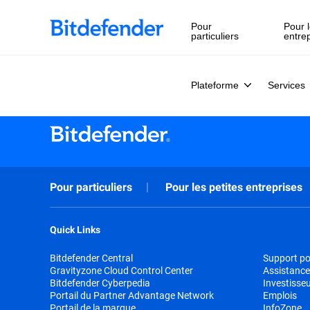
Pour
Pour l
particuliers
entre
Plateforme
Services
Pour particuliers
Pour les petites entreprises
Quick Links
Bitdefender Central
Support pou
Gravityzone Cloud Control Center
Assistance
Bitdefender Cyberpedia
Investisse
Portail du Partner Advantage Network
Emplois
Portail de la marque
InfoZone