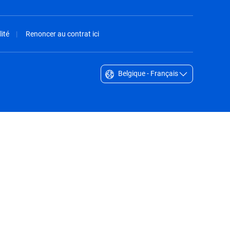
ité
Renoncer au contrat ici
Belgique - Français
Singapore - English
South Africa - English
South Korea - English
Sverige - Svenska
Taiwan - 台灣
Thailand - English
United Arab Emirates - English
United Kingdom - English