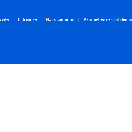
 site
Entreprise
Nous contacter
Paramètres de confidential
spañol
México - Español
rançais
Nederland - Nederlands
 - China
New Zealand - English
English
Norway - English
lish
Österreich - Deutsch
 English
Perú - Español
lish
Philippines - English
iano
Poland - English