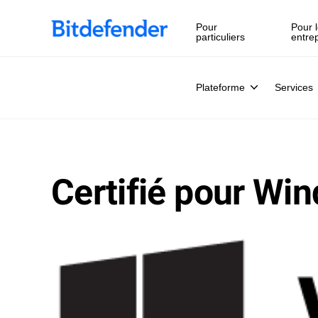
Pour
Pour l
particuliers
entre
Plateforme
Services
Certifié pour Wi