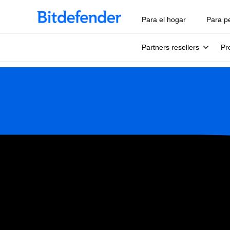
Para el hogar
Para p
Partners resellers
Pr