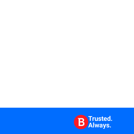
Trusted.
Always.