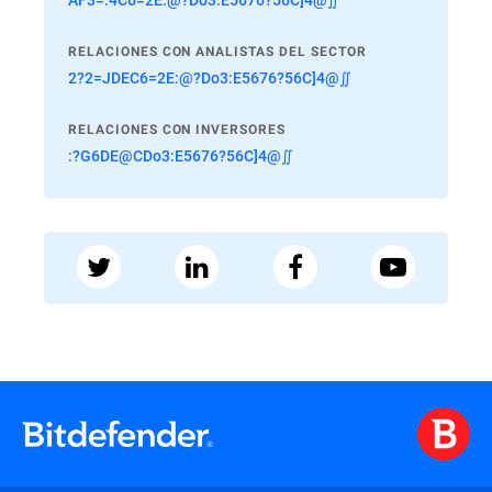
RELACIONES CON ANALISTAS DEL SECTOR
2?2=JDEC6=2E:@?Do3:E5676?56C]4@∬
RELACIONES CON INVERSORES
:?G6DE@CDo3:E5676?56C]4@∬