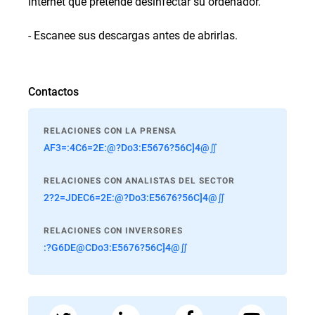
Internet que pretende desinfectar su ordenador.
- Escanee sus descargas antes de abrirlas.
Contactos
RELACIONES CON LA PRENSA
AF3=:4C6=2E:@?Do3:E5676?56C]4@∬
RELACIONES CON ANALISTAS DEL SECTOR
2?2=JDEC6=2E:@?Do3:E5676?56C]4@∬
RELACIONES CON INVERSORES
:?G6DE@CDo3:E5676?56C]4@∬