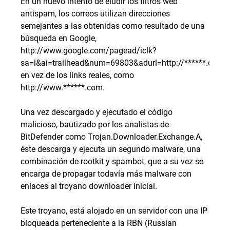
En un nuevo intento de eludir los filtros web
antispam, los correos utilizan direcciones
semejantes a las obtenidas como resultado de una
búsqueda en Google,
http://www.google.com/pagead/iclk?
sa=l&ai=trailhead&num=69803&adurl=http://******.com
en vez de los links reales, como
http://www.******.com.
Una vez descargado y ejecutado el código
malicioso, bautizado por los analistas de
BitDefender como Trojan.Downloader.Exchange.A,
éste descarga y ejecuta un segundo malware, una
combinación de rootkit y spambot, que a su vez se
encarga de propagar todavía más malware con
enlaces al troyano downloader inicial.
Este troyano, está alojado en un servidor con una IP
bloqueada perteneciente a la RBN (Russian