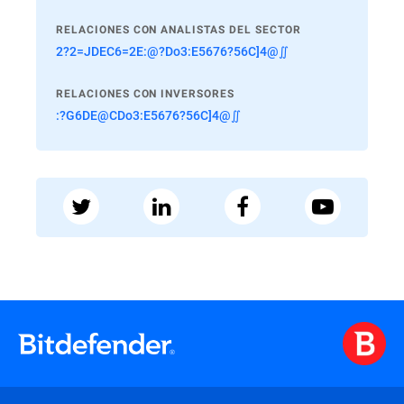
RELACIONES CON ANALISTAS DEL SECTOR
2?2=JDEC6=2E:@?Do3:E5676?56C]4@∬
RELACIONES CON INVERSORES
:?G6DE@CDo3:E5676?56C]4@∬