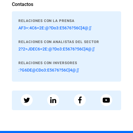
Contactos
RELACIONES CON LA PRENSA
AF3=:4C6=2E:@?Do3:E5676?56C]4@∬
RELACIONES CON ANALISTAS DEL SECTOR
2?2=JDEC6=2E:@?Do3:E5676?56C]4@∬
RELACIONES CON INVERSORES
:?G6DE@CDo3:E5676?56C]4@∬