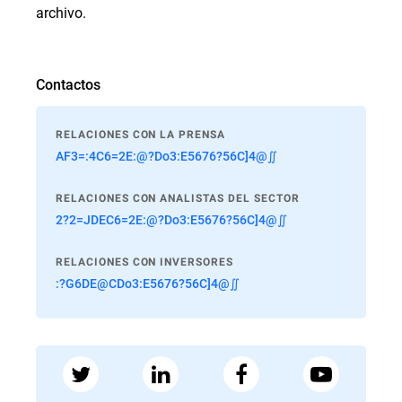
archivo.
Contactos
RELACIONES CON LA PRENSA
AF3=:4C6=2E:@?Do3:E5676?56C]4@∬
RELACIONES CON ANALISTAS DEL SECTOR
2?2=JDEC6=2E:@?Do3:E5676?56C]4@∬
RELACIONES CON INVERSORES
:?G6DE@CDo3:E5676?56C]4@∬