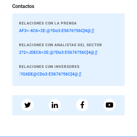
Contactos
RELACIONES CON LA PRENSA
AF3=:4C6=2E:@?Do3:E5676?56C]4@∬
RELACIONES CON ANALISTAS DEL SECTOR
2?2=JDEC6=2E:@?Do3:E5676?56C]4@∬
RELACIONES CON INVERSORES
:?G6DE@CDo3:E5676?56C]4@∬