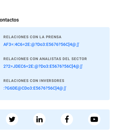
ontactos
RELACIONES CON LA PRENSA
AF3=:4C6=2E:@?Do3:E5676?56C]4@∬
RELACIONES CON ANALISTAS DEL SECTOR
2?2=JDEC6=2E:@?Do3:E5676?56C]4@∬
RELACIONES CON INVERSORES
:?G6DE@CDo3:E5676?56C]4@∬