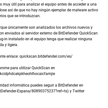
 muy útil para analizar el equipo antes de acceder a una
dose así de que no hay ningún ejemplar de malware activo
rios que se introduzcan.
orque únicamente son analizados los archivos nuevos y
n enviados al servidor externo de BitDefender QuickScan
g-in instalado en el equipo tenga que realizar ninguna
a y ligera.
ente enlace: quickscan.bitdefender.com/es/
Chrome para utilizar QuickScan en
nkcidphdcakpkheohlhocaicfamjie
ridad informática puedes seguir a BitDefender en
tDefender-Espana/80890375237?ref=ts) y Twitter