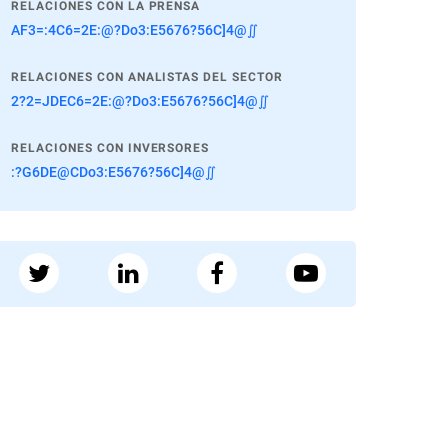
RELACIONES CON LA PRENSA
AF3=:4C6=2E:@?Do3:E5676?56C]4@∬
RELACIONES CON ANALISTAS DEL SECTOR
2?2=JDEC6=2E:@?Do3:E5676?56C]4@∬
RELACIONES CON INVERSORES
:?G6DE@CDo3:E5676?56C]4@∬