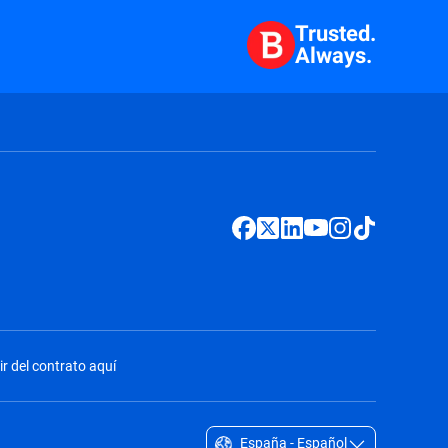
Trusted.
Always.
ir del contrato aquí
España - Español