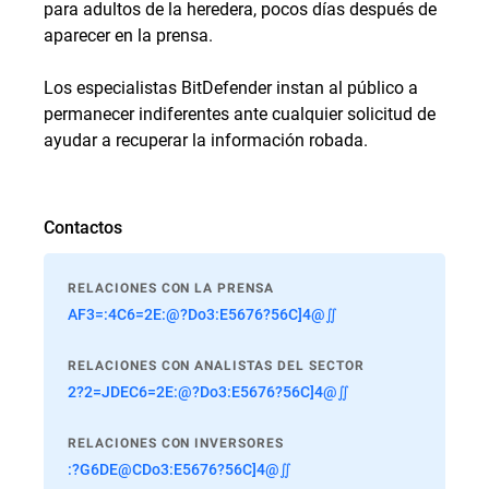
para adultos de la heredera, pocos días después de
aparecer en la prensa.
Los especialistas BitDefender instan al público a
permanecer indiferentes ante cualquier solicitud de
ayudar a recuperar la información robada.
Contactos
RELACIONES CON LA PRENSA
AF3=:4C6=2E:@?Do3:E5676?56C]4@∬
RELACIONES CON ANALISTAS DEL SECTOR
2?2=JDEC6=2E:@?Do3:E5676?56C]4@∬
RELACIONES CON INVERSORES
:?G6DE@CDo3:E5676?56C]4@∬