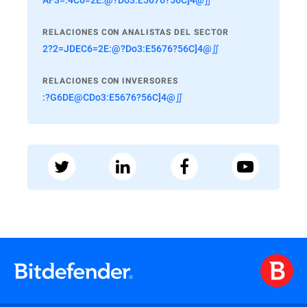
RELACIONES CON ANALISTAS DEL SECTOR
2?2=JDEC6=2E:@?Do3:E5676?56C]4@∬
RELACIONES CON INVERSORES
:?G6DE@CDo3:E5676?56C]4@∬