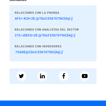
RELACIONES CON LA PRENSA
AF3=:4C6=2E:@?Do3:E5676?56C]4@∬
RELACIONES CON ANALISTAS DEL SECTOR
2?2=JDEC6=2E:@?Do3:E5676?56C]4@∬
RELACIONES CON INVERSORES
:?G6DE@CDo3:E5676?56C]4@∬