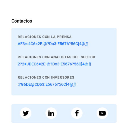
Contactos
RELACIONES CON LA PRENSA
AF3=:4C6=2E:@?Do3:E5676?56C]4@∬
RELACIONES CON ANALISTAS DEL SECTOR
2?2=JDEC6=2E:@?Do3:E5676?56C]4@∬
RELACIONES CON INVERSORES
:?G6DE@CDo3:E5676?56C]4@∬