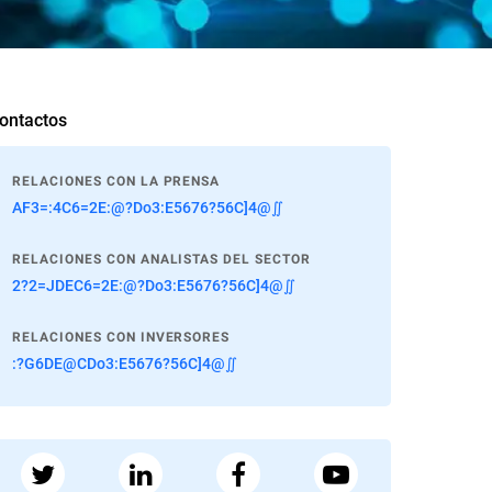
ontactos
RELACIONES CON LA PRENSA
AF3=:4C6=2E:@?Do3:E5676?56C]4@∬
RELACIONES CON ANALISTAS DEL SECTOR
2?2=JDEC6=2E:@?Do3:E5676?56C]4@∬
RELACIONES CON INVERSORES
:?G6DE@CDo3:E5676?56C]4@∬