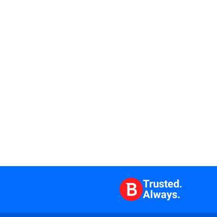
Trusted.
Always.